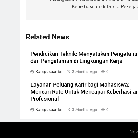
navigation
Keberhasilan di Dunia Pekerja
Related News
Pendidikan Teknik: Menyatukan Pengetah
dan Pengalaman di Lingkungan Kerja
Kampusbanten
2 Months Ago
0
Layanan Peluang Karir bagi Mahasiswa:
Mencari Rute Untuk Mencapai Keberhasila
Profesional
Kampusbanten
3 Months Ago
0
New