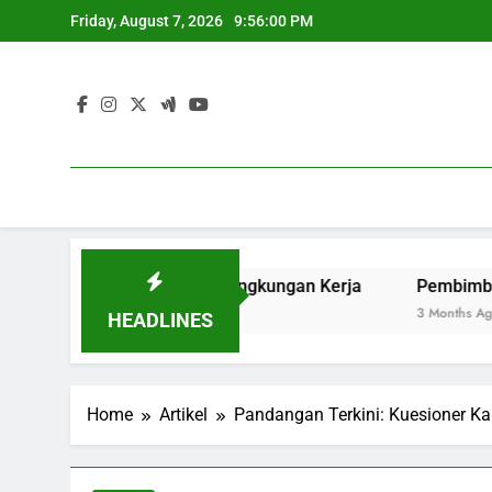
Skip
Friday, August 7, 2026
9:56:01 PM
to
content
 Pengalaman di Lingkungan Kerja
Pembimbingan Tugas A
3 Months Ago
HEADLINES
Home
Artikel
Pandangan Terkini: Kuesioner 