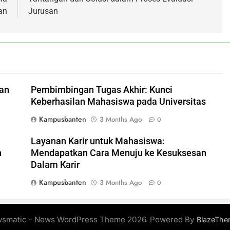
an
Jurusan
uan
Pembimbingan Tugas Akhir: Kunci
Keberhasilan Mahasiswa pada Universitas
Kampusbanten
3 Months Ago
0
Layanan Karir untuk Mahasiswa:
n
Mendapatkan Cara Menuju ke Kesuksesan
Dalam Karir
Kampusbanten
3 Months Ago
0
smatic - News WordPress Theme 2026. Powered By
BlazeThe