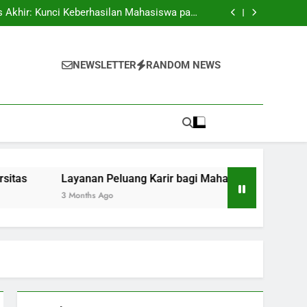
 Menyatukan Pengetahuan dan Pengalaman di
Lingkungan Kerja
 Akhir: Kunci Keberhasilan Mahasiswa pada
Universitas
gi Mahasiswa: Mencari Rute Untuk Mencapai
Keberhasilan Profesional
a: Mendapatkan Cara Menuju ke Kesuksesan
Dalam Karir
 Menyatukan Pengetahuan dan Pengalaman di
Lingkungan Kerja
 Akhir: Kunci Keberhasilan Mahasiswa pada
NEWSLETTER
RANDOM NEWS
Universitas
gi Mahasiswa: Mencari Rute Untuk Mencapai
Keberhasilan Profesional
a: Mendapatkan Cara Menuju ke Kesuksesan
Dalam Karir
Layanan Peluang Karir bagi Mahasiswa: Mencari Rute Untuk 
3 Months Ago