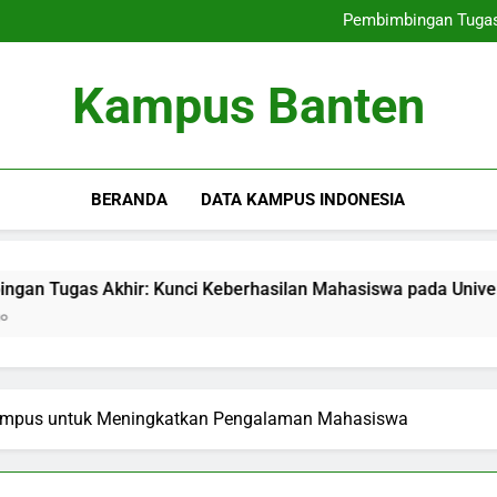
Pendidikan Teknik:
Pembimbingan Tugas
Layanan Peluang Karir ba
Layanan Karir untuk Mahasisw
Pendidikan Teknik:
Kampus Banten
Pembimbingan Tugas
Layanan Peluang Karir ba
Layanan Karir untuk Mahasisw
BERANDA
DATA KAMPUS INDONESIA
khir: Kunci Keberhasilan Mahasiswa pada Universitas
Kampus untuk Meningkatkan Pengalaman Mahasiswa