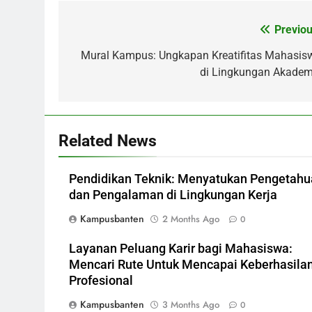
Previou
Post
navigation
Mural Kampus: Ungkapan Kreatifitas Mahasis
di Lingkungan Akadem
Related News
Pendidikan Teknik: Menyatukan Pengetah
dan Pengalaman di Lingkungan Kerja
Kampusbanten
2 Months Ago
0
Layanan Peluang Karir bagi Mahasiswa:
Mencari Rute Untuk Mencapai Keberhasila
Profesional
Kampusbanten
3 Months Ago
0