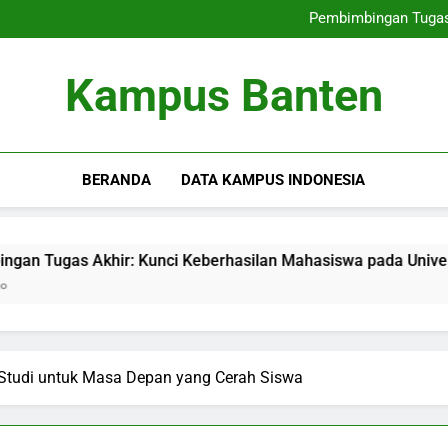
Pendidikan Teknik:
Pembimbingan Tugas
Layanan Peluang Karir ba
Layanan Karir untuk Mahasisw
Pendidikan Teknik:
Kampus Banten
Pembimbingan Tugas
Layanan Peluang Karir ba
Layanan Karir untuk Mahasisw
BERANDA
DATA KAMPUS INDONESIA
 Akhir: Kunci Keberhasilan Mahasiswa pada Universitas
 Studi untuk Masa Depan yang Cerah Siswa