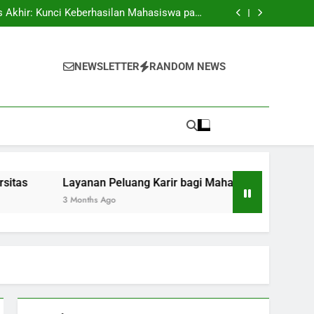
 Menyatukan Pengetahuan dan Pengalaman di
Lingkungan Kerja
 Akhir: Kunci Keberhasilan Mahasiswa pada
Universitas
gi Mahasiswa: Mencari Rute Untuk Mencapai
Keberhasilan Profesional
a: Mendapatkan Cara Menuju ke Kesuksesan
Dalam Karir
 Menyatukan Pengetahuan dan Pengalaman di
Lingkungan Kerja
 Akhir: Kunci Keberhasilan Mahasiswa pada
NEWSLETTER
RANDOM NEWS
Universitas
gi Mahasiswa: Mencari Rute Untuk Mencapai
Keberhasilan Profesional
a: Mendapatkan Cara Menuju ke Kesuksesan
Dalam Karir
Layanan Peluang Karir bagi Mahasiswa: Mencari Rute Untuk
3 Months Ago