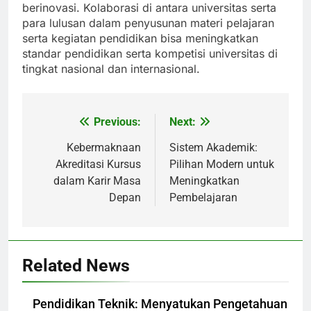
berinovasi. Kolaborasi di antara universitas serta
para lulusan dalam penyusunan materi pelajaran
serta kegiatan pendidikan bisa meningkatkan
standar pendidikan serta kompetisi universitas di
tingkat nasional dan internasional.
Previous:
Next:
Post
navigation
Kebermaknaan
Sistem Akademik:
Akreditasi Kursus
Pilihan Modern untuk
dalam Karir Masa
Meningkatkan
Depan
Pembelajaran
Related News
Pendidikan Teknik: Menyatukan Pengetahuan