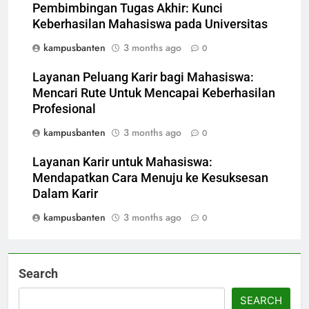
Pembimbingan Tugas Akhir: Kunci
Keberhasilan Mahasiswa pada Universitas
kampusbanten
3 months ago
0
Layanan Peluang Karir bagi Mahasiswa:
Mencari Rute Untuk Mencapai Keberhasilan
Profesional
kampusbanten
3 months ago
0
Layanan Karir untuk Mahasiswa:
Mendapatkan Cara Menuju ke Kesuksesan
Dalam Karir
kampusbanten
3 months ago
0
Search
SEARCH