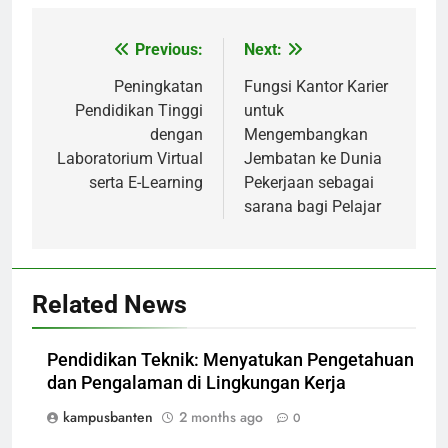
Previous:
Next:
Post
navigation
Peningkatan
Fungsi Kantor Karier
Pendidikan Tinggi
untuk
dengan
Mengembangkan
Laboratorium Virtual
Jembatan ke Dunia
serta E-Learning
Pekerjaan sebagai
sarana bagi Pelajar
Related News
Pendidikan Teknik: Menyatukan Pengetahuan
dan Pengalaman di Lingkungan Kerja
kampusbanten
2 months ago
0