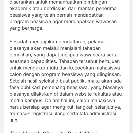
disarankan untuk memanfaatkan bimbingan
akademik atau berdiskusi dari mantan penerima
beasiswa yang telah pernah mendapatkan
program beasiswa agar mendapatkan wawasan
yang berharga.
Sesudah mengajukan pendaftaran, pelamar
biasanya akan melalui menjalani tahapan
pemilihan, yang dapat meliputi wawancara serta
asesmen capabilities. Tahapan tersebut bertujuan
untuk mengukur mutu dan kecocokan mahasiswa
calon dengan program beasiswa yang diinginkan.
Setelah hasil seleksi dibuat publik, maka akan ada
fase publikasi pemenang beasiswa, yang biasanya
biasanya dilakukan di dalam website fakultas atau
media kampus. Dalam hal ini, calon mahasiswa
harus bersiap agar mengikuti langkah selanjutnya,
termasuk registrasi ulang serta tata administrasi
lain.