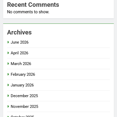
Recent Comments
No comments to show.
Archives
June 2026
April 2026
March 2026
February 2026
January 2026
December 2025
November 2025