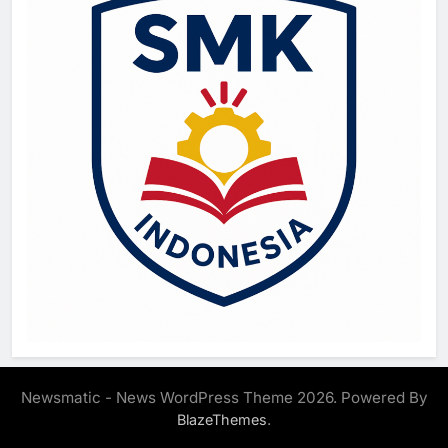
Newsmatic - News WordPress Theme 2026. Powered By
.
BlazeThemes